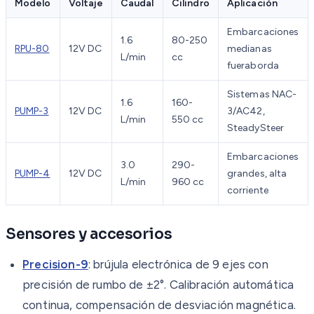
Modelo
Voltaje
Caudal
Cilindro
Aplicación
Embarcaciones
1.6
80-250
RPU-80
12V DC
medianas
L/min
cc
fueraborda
Sistemas NAC-
1.6
160-
PUMP-3
12V DC
3/AC42,
L/min
550 cc
SteadySteer
Embarcaciones
3.0
290-
PUMP-4
12V DC
grandes, alta
L/min
960 cc
corriente
Sensores y accesorios
Precision-9
: brújula electrónica de 9 ejes con
precisión de rumbo de ±2°. Calibración automática
continua, compensación de desviación magnética.