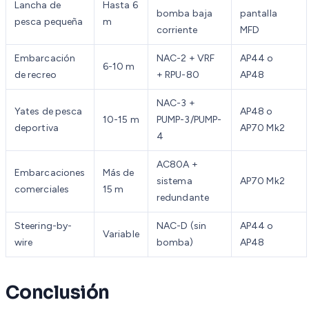
Lancha de
Hasta 6
bomba baja
pantalla
pesca pequeña
m
corriente
MFD
Embarcación
NAC-2 + VRF
AP44 o
6-10 m
de recreo
+ RPU-80
AP48
NAC-3 +
Yates de pesca
AP48 o
10-15 m
PUMP-3/PUMP-
deportiva
AP70 Mk2
4
AC80A +
Embarcaciones
Más de
sistema
AP70 Mk2
comerciales
15 m
redundante
Steering-by-
NAC-D (sin
AP44 o
Variable
wire
bomba)
AP48
Conclusión