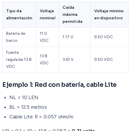
Caída
Tipo de
Voltaje
Voltaje mínimo
máxima
alimentación
nominal
en dispositivo
permitida
Batería de
11.0
1.17 V
9.50 VDC
barco
VDC
Fuente
13.8
regulada 13.8
3.61 V
9.50 VDC
VDC
VDC
Ejemplo 1: Red con batería, cable Lite
NL = 10 LEN
BL = 12.5 metros
Cable Lite: R = 0.057 ohm/m
VD = 0.1 × 10 × 12.5 × 0.057 =
0.71 volts