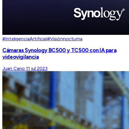
#InteligenciaArtificial
#Visiónnocturna
Cámaras Synology BC500 y TC500 con IA para
videovigilancia
Juan Cano
·
11 jul 2023