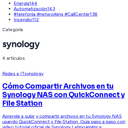
Energía
144
Automatización
143
#telefonía #networking #CallCenter
138
Incendio
112
Categoría
synology
4
artículo
s
Redes e IT
synology
Cómo Compartir Archivos en tu
Synology NAS con QuickConnect y
File Station
Aprende a subir y compartir archivos en tu Synology NAS
usando QuickConnect y File Station. Guía paso a paso con
video tutorial oficial de Synology Latinoamérica.