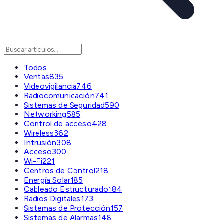
Todos
Ventas
835
Videovigilancia
746
Radiocomunicación
741
Sistemas de Seguridad
590
Networking
585
Control de acceso
428
Wireless
362
Intrusión
308
Acceso
300
Wi-Fi
221
Centros de Control
218
Energía Solar
185
Cableado Estructurado
184
Radios Digitales
173
Sistemas de Protección
157
Sistemas de Alarmas
148