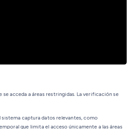
 se acceda a áreas restringidas. La verificación se
 El sistema captura datos relevantes, como
temporal que limita el acceso únicamente a las áreas