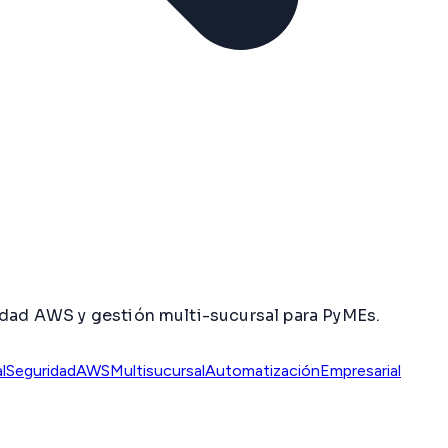
ridad AWS y gestión multi-sucursal para PyMEs.
l
SeguridadAWS
Multisucursal
AutomatizaciónEmpresarial