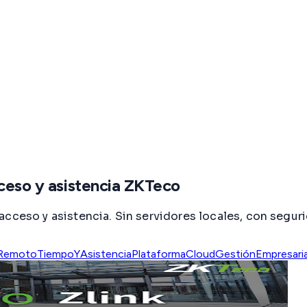
cceso y asistencia ZKTeco
acceso y asistencia. Sin servidores locales, con segu
Remoto
TiempoYAsistencia
PlataformaCloud
GestiónEmpresaria