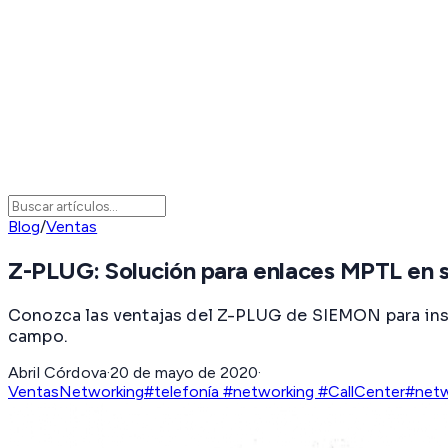
Blog
/
Ventas
Z-PLUG: Solución para enlaces MPTL en 
Conozca las ventajas del Z-PLUG de SIEMON para insta
campo.
Abril Córdova
·
20 de mayo de 2020
·
Ventas
Networking
#telefonía #networking #CallCenter
#netw