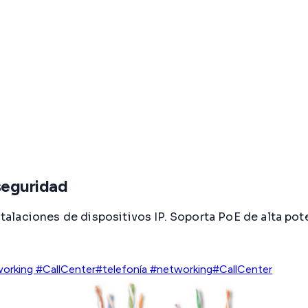
seguridad
laciones de dispositivos IP. Soporta PoE de alta poten
orking #CallCenter
#telefonía #networking
#CallCenter