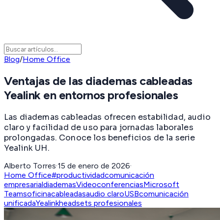
Blog
/
Home Office
Ventajas de las diademas cableadas
Yealink en entornos profesionales
Las diademas cableadas ofrecen estabilidad, audio
claro y facilidad de uso para jornadas laborales
prolongadas. Conoce los beneficios de la serie
Yealink UH.
Alberto Torres
·
15 de enero de 2026
·
Home Office
#productividad
comunicación
empresarial
diademas
Videoconferencias
Microsoft
Teams
oficina
cableadas
audio claro
USB
comunicación
unificada
Yealink
headsets profesionales