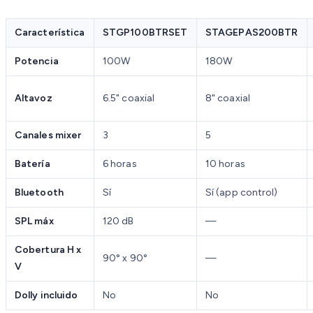
Característica
STGP100BTRSET
STAGEPAS200BTR
Potencia
100W
180W
Altavoz
6.5" coaxial
8" coaxial
Canales mixer
3
5
Batería
6 horas
10 horas
Bluetooth
Sí
Sí (app control)
SPL máx
120 dB
—
Cobertura H x
90° x 90°
—
V
Dolly incluido
No
No