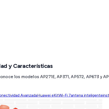
dad y Características
onoce los modelos AP271E, AP371, AP572, AP673 y AP77
onectividad Avanzada
Huawei eKit
Wi-Fi 7
antena inteligente
ins