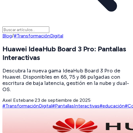
Blog
/
#TransformaciónDigital
Huawei IdeaHub Board 3 Pro: Pantallas
Interactivas
Descubra la nueva gama IdeaHub Board 3 Pro de
Huawei. Disponibles en 65, 75 y 86 pulgadas con
escritura de baja latencia, gestión en la nube y dual-
OS.
Axel Estebane
·
23 de septiembre de 2025
·
#TransformaciónDigital
#PantallasInteractivas
#educación
#Co