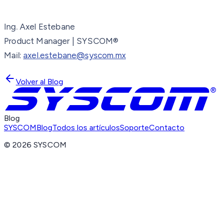
Ing. Axel Estebane
Product Manager | SYSCOM®
Mail:
axel.estebane@syscom.mx
Volver al Blog
Blog
SYSCOM
Blog
Todos los artículos
Soporte
Contacto
©
2026
SYSCOM