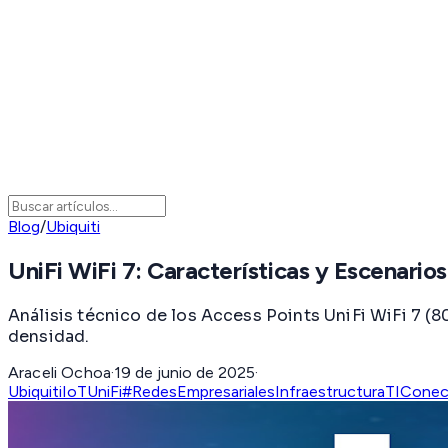
Blog
/
Ubiquiti
UniFi WiFi 7: Características y Escenari
Análisis técnico de los Access Points UniFi WiFi 7 (8
densidad.
Araceli Ochoa
·
19 de junio de 2025
·
Ubiquiti
IoT
UniFi
#RedesEmpresariales
InfraestructuraTI
Conec