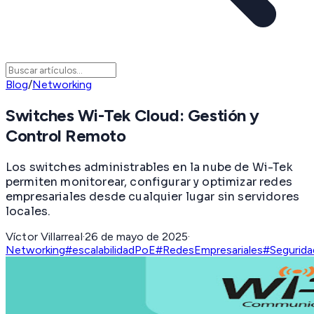
Blog
/
Networking
Switches Wi-Tek Cloud: Gestión y
Control Remoto
Los switches administrables en la nube de Wi-Tek
permiten monitorear, configurar y optimizar redes
empresariales desde cualquier lugar sin servidores
locales.
Víctor Villarreal
·
26 de mayo de 2025
·
Networking
#escalabilidad
PoE
#RedesEmpresariales
#Segurid