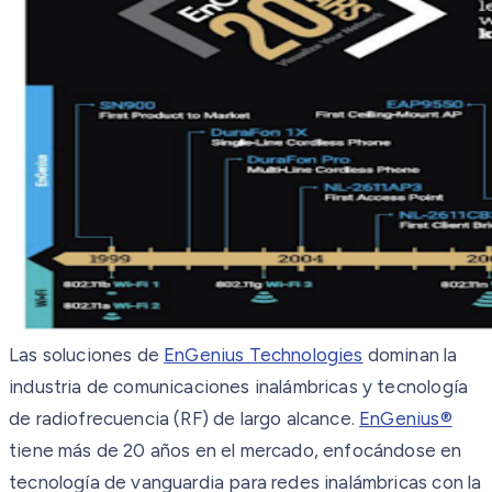
Las soluciones de
EnGenius Technologies
dominan la
industria de comunicaciones inalámbricas y tecnología
de radiofrecuencia (RF) de largo alcance.
EnGenius®
tiene más de 20 años en el mercado, enfocándose en
tecnología de vanguardia para redes inalámbricas con la