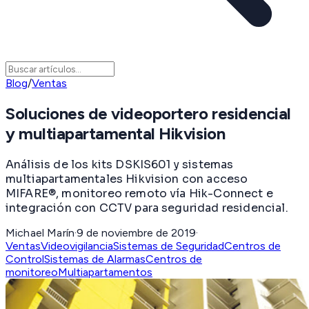
Blog
/
Ventas
Soluciones de videoportero residencial
y multiapartamental Hikvision
Análisis de los kits DSKIS601 y sistemas
multiapartamentales Hikvision con acceso
MIFARE®, monitoreo remoto vía Hik-Connect e
integración con CCTV para seguridad residencial.
Michael Marín
·
9 de noviembre de 2019
·
Ventas
Videovigilancia
Sistemas de Seguridad
Centros de
Control
Sistemas de Alarmas
Centros de
monitoreo
Multiapartamentos