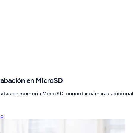
bación en MicroSD
tas en memoria MicroSD, conectar cámaras adicionale
so