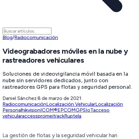
Blog
/
Radiocomunicación
Videograbadores móviles en la nube y
rastreadores vehiculares
Soluciones de videovigilancia móvil basada en la
nube sin servidores dedicados, junto con
rastreadores GPS para flotas y seguridad personal.
Daniel Sánchez
·
8 de marzo de 2021
·
Radiocomunicación
Localización Vehicular
Localización
Personal
hikvision
ICOM®
EPCOMGPS
IoT
acceso
vehicular
accesspro
meitrack
Ruptela
La gestión de flotas y la seguridad vehicular han