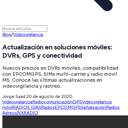
Blog
/
Videovigilancia
Actualización en soluciones móviles:
DVRs, GPS y conectividad
Nuevos precios en DVRs móviles, compatibilidad
con EPCOMGPS, SIMs multi-carrier y radio móvil
M5. Conoce las últimas actualizaciones en
videovigilancia y rastreo.
Jorge Saad
·
20 de agosto de 2020
·
Videovigilancia
Radiocomunicación
GPS
Videovigilancia
móvil
RADIOS IDAS
Radios
EPCOMGPS
Señalización
Radios
Aéreos
NXRADIO