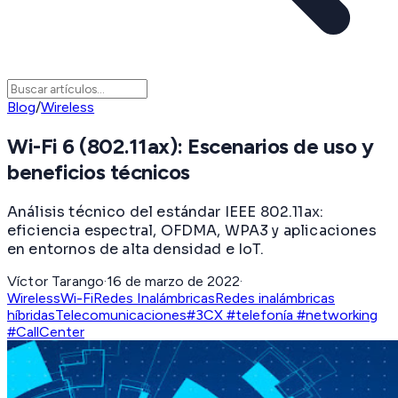
Blog
/
Wireless
Wi-Fi 6 (802.11ax): Escenarios de uso y
beneficios técnicos
Análisis técnico del estándar IEEE 802.11ax:
eficiencia espectral, OFDMA, WPA3 y aplicaciones
en entornos de alta densidad e IoT.
Víctor Tarango
·
16 de marzo de 2022
·
Wireless
Wi-Fi
Redes Inalámbricas
Redes inalámbricas
híbridas
Telecomunicaciones
#3CX #telefonía #networking
#CallCenter