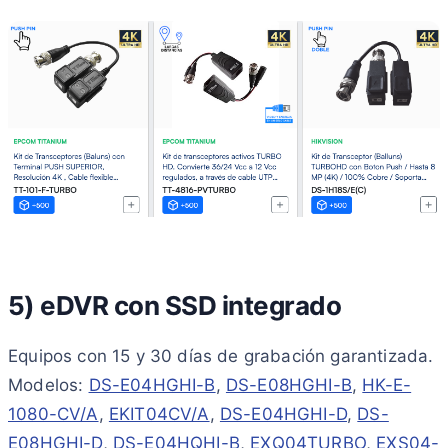
5) eDVR con SSD integrado
Equipos con 15 y 30 días de grabación garantizada.
Modelos:
DS-E04HGHI-B
,
DS-E08HGHI-B
,
HK-E-
1080-CV/A
,
EKIT04CV/A
,
DS-E04HGHI-D
,
DS-
E08HGHI-D
,
DS-E04HQHI-B
,
EXQ04TURBO
,
EXS04-