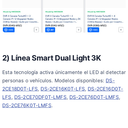
2) Línea Smart Dual Light 3K
Esta tecnología activa únicamente el LED al detectar
personas o vehículos. Modelos disponibles:
DS-
2CE18D0T-LFS
,
DS-2CE16K0T-LFS
,
DS-2CE16D0T-
LFS
,
DS-2CE70DF0T-LMFS
,
DS-2CE76D0T-LMFS
,
DS-2CE76K0T-LMFS
.