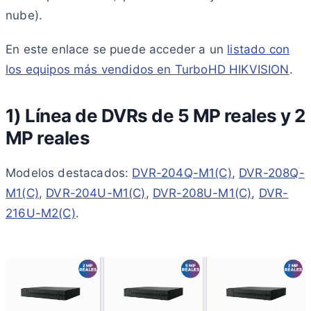
nube).
En este enlace se puede acceder a un
listado con
los equipos más vendidos en TurboHD HIKVISION
.
1) Línea de DVRs de 5 MP reales y 2
MP reales
Modelos destacados:
DVR-204Q-M1(C)
,
DVR-208Q-
M1(C)
,
DVR-204U-M1(C)
,
DVR-208U-M1(C)
,
DVR-
216U-M2(C)
.