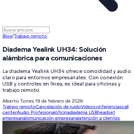
Blog
/
Trabajo remoto
Diadema Yealink UH34: Solución
alámbrica para comunicaciones
La diadema Yealink UH34 ofrece comodidad y audio
claro para entornos empresariales. Con conexión
USB y controles en línea, es ideal para oficinas y
trabajo remoto.
Alberto Torres
·
19 de febrero de 2026
·
Trabajo remoto
Cancelación de ruido
Videoconferencias
call
center
Audio Profesional
oficina
diadema USB
headset
empresarial
omunicación empresarial
atención a clientes