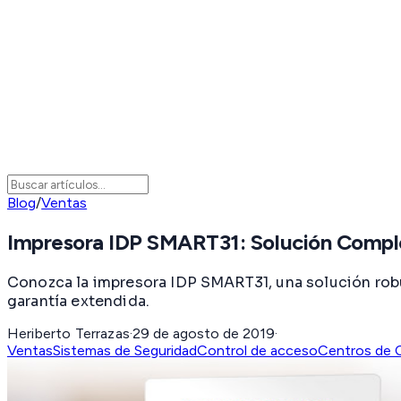
Blog
/
Ventas
Impresora IDP SMART31: Solución Comple
Conozca la impresora IDP SMART31, una solución robus
garantía extendida.
Heriberto Terrazas
·
29 de agosto de 2019
·
Ventas
Sistemas de Seguridad
Control de acceso
Centros de 