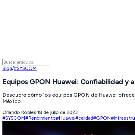
Blog
/
#SYSCOM
Equipos GPON Huawei: Confiabilidad y al
Descubre cómo los equipos GPON de Huawei ofrecen c
México.
Orlando Robles
·
18 de julio de 2023
·
#SYSCOM
#Rendimiento
#Huawei
#calidad
#GPON
#infraestr