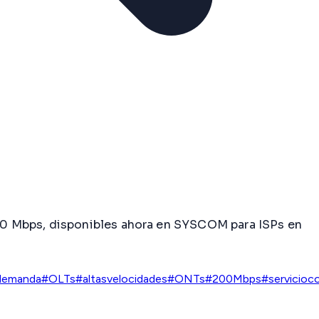
00 Mbps, disponibles ahora en SYSCOM para ISPs en
demanda
#OLTs
#altasvelocidades
#ONTs
#200Mbps
#servicioco