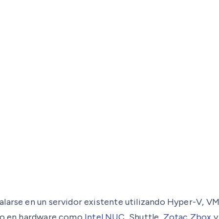
alarse en un servidor existente utilizando Hyper-V, V
do en hardware como
Intel NUC
, Shuttle,
Zotac Zbox