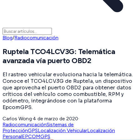
Blog
/
Radiocomunicación
Ruptela TCO4LCV3G: Telemática
avanzada vía puerto OBD2
El rastreo vehicular evoluciona hacia la telemática.
Conoce el TCO4LCV3G de Ruptela, un dispositivo
que aprovecha el puerto OBD2 para obtener datos
críticos del vehículo como combustible, RPM y
odómetro, integrándose con la plataforma
EpcomGPS.
Carlos Wong
·
4 de marzo de 2020
·
Radiocomunicación
Sistemas de
Protección
GPS
Localización Vehicular
Localización
Personal
EPCOMGPS