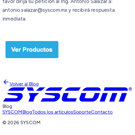
favor dirija su petición al Ing. Antonio Salazar a:
antonio.salazar@syscom.mx y recibirá respuesta
inmediata.
Volver al Blog
Blog
SYSCOM
Blog
Todos los artículos
Soporte
Contacto
©
2026
SYSCOM