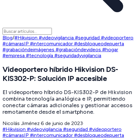
Blog
/
#Hikvision #videovigilancia #seguridad #videoportero
#cámarasIP #intercomunicador #desbloqueodepuerta
#grabacióndeimágenes #grabacióndevideos #hogar
#empresa #tecnología #seguridadyvigilancia
Videoportero híbrido Hikvision DS-
KIS302-P: Solución IP accesible
El videoportero híbrido DS-KIS302-P de Hikvision
combina tecnología analógica e IP, permitiendo
conectar cámaras adicionales y gestionar accesos
remotamente desde el smartphone.
Nicolás Jiménez
·
6 de junio de 2023
·
#Hikvision #videovigilancia #seguridad #videoportero
#cámarasIP #intercomunicador #desbloqueodepuerta