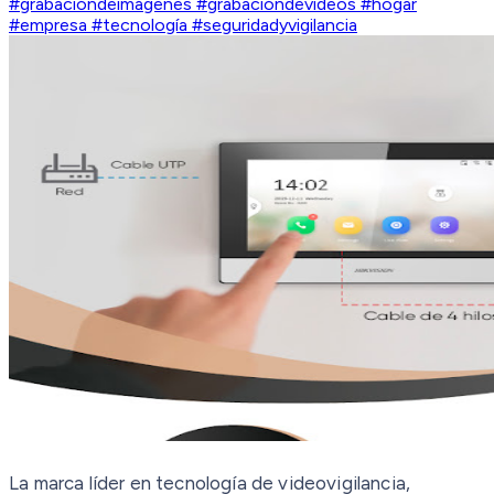
#grabacióndeimágenes #grabacióndevideos #hogar
#empresa #tecnología #seguridadyvigilancia
La marca líder en tecnología de videovigilancia,