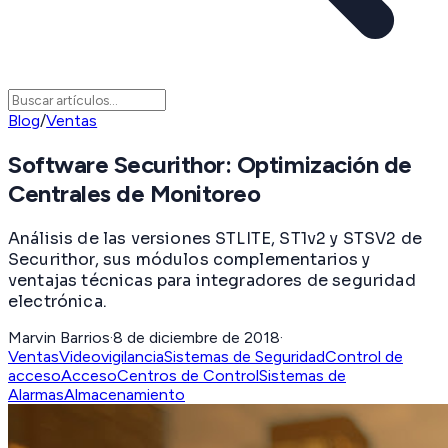
Blog
/
Ventas
Software Securithor: Optimización de
Centrales de Monitoreo
Análisis de las versiones STLITE, ST1v2 y STSV2 de
Securithor, sus módulos complementarios y
ventajas técnicas para integradores de seguridad
electrónica.
Marvin Barrios
·
8 de diciembre de 2018
·
Ventas
Videovigilancia
Sistemas de Seguridad
Control de
acceso
Acceso
Centros de Control
Sistemas de
Alarmas
Almacenamiento