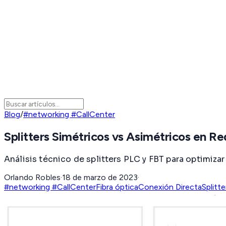
Blog
/
#networking #CallCenter
Splitters Simétricos vs Asimétricos en R
Análisis técnico de splitters PLC y FBT para optimizar
Orlando Robles
·
18 de marzo de 2023
·
#networking #CallCenter
Fibra óptica
Conexión Directa
Splitte