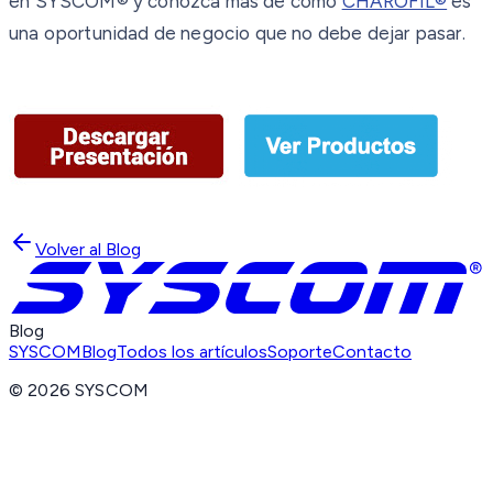
en SYSCOM® y conozca más de cómo
CHAROFIL®
es
una oportunidad de negocio que no debe dejar pasar.
Volver al Blog
Blog
SYSCOM
Blog
Todos los artículos
Soporte
Contacto
©
2026
SYSCOM