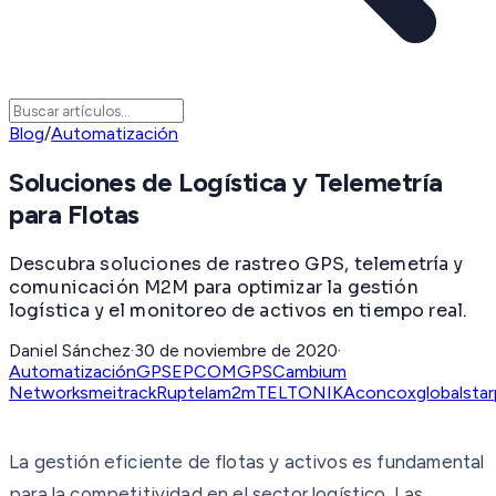
Blog
/
Automatización
Soluciones de Logística y Telemetría
para Flotas
Descubra soluciones de rastreo GPS, telemetría y
comunicación M2M para optimizar la gestión
logística y el monitoreo de activos en tiempo real.
Daniel Sánchez
·
30 de noviembre de 2020
·
Automatización
GPS
EPCOMGPS
Cambium
Networks
meitrack
Ruptela
m2m
TELTONIKA
concox
globalstar
La gestión eficiente de flotas y activos es fundamental
para la competitividad en el sector logístico. Las