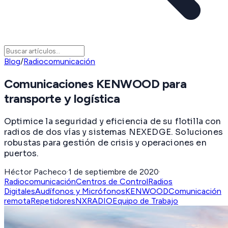
Blog
/
Radiocomunicación
Comunicaciones KENWOOD para
transporte y logística
Optimice la seguridad y eficiencia de su flotilla con
radios de dos vías y sistemas NEXEDGE. Soluciones
robustas para gestión de crisis y operaciones en
puertos.
Héctor Pacheco
·
1 de septiembre de 2020
·
Radiocomunicación
Centros de Control
Radios
Digitales
Audífonos y Micrófonos
KENWOOD
Comunicación
remota
Repetidores
NXRADIO
Equipo de Trabajo