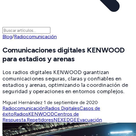
Blog
/
Radiocomunicación
Comunicaciones digitales KENWOOD
para estadios y arenas
Los radios digitales KENWOOD garantizan
comunicaciones seguras, claras y confiables en
estadios y arenas, optimizando la coordinación de
seguridad y operaciones en entornos complejos.
Miguel Hernández
·
1 de septiembre de 2020
·
Radiocomunicación
Radios Digitales
Casos de
éxito
Radios
KENWOOD
Centros de
Respuesta.
Repetidores
NEXEDGE
Evacuación