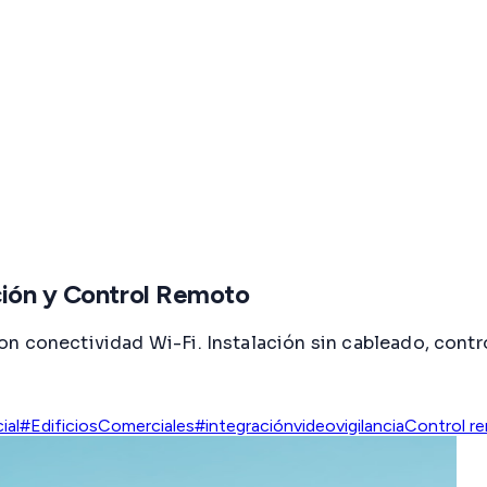
ción y Control Remoto
n conectividad Wi-Fi. Instalación sin cableado, contr
ial
#EdificiosComerciales
#integraciónvideovigilancia
Control r