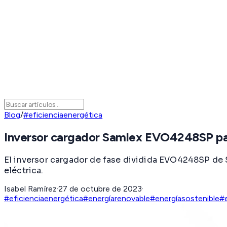
Blog
/
#eficienciaenergética
Inversor cargador Samlex EVO4248SP par
El inversor cargador de fase dividida EVO4248SP de Sa
eléctrica.
Isabel Ramírez
·
27 de octubre de 2023
·
#eficienciaenergética
#energíarenovable
#energíasostenible
#e