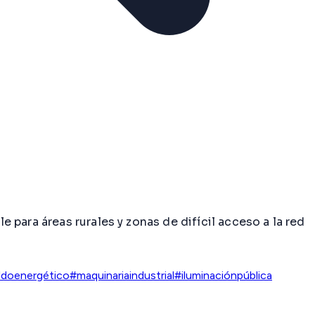
para áreas rurales y zonas de difícil acceso a la red
ldoenergético
#maquinariaindustrial
#iluminaciónpública