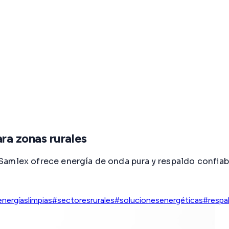
a zonas rurales
mlex ofrece energía de onda pura y respaldo confiable 
nergíaslimpias
#sectoresrurales
#solucionesenergéticas
#respa