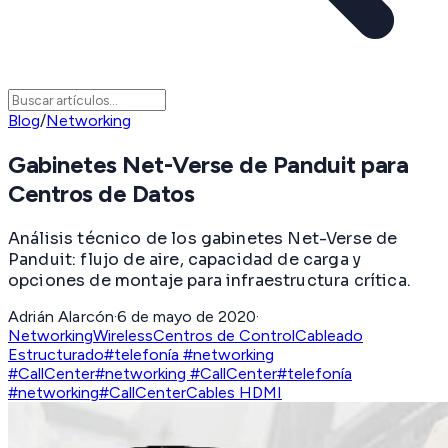
Blog
/
Networking
Gabinetes Net-Verse de Panduit para
Centros de Datos
Análisis técnico de los gabinetes Net-Verse de
Panduit: flujo de aire, capacidad de carga y
opciones de montaje para infraestructura crítica.
Adrián Alarcón
·
6 de mayo de 2020
·
Networking
Wireless
Centros de Control
Cableado
Estructurado
#telefonía #networking
#CallCenter
#networking #CallCenter
#telefonía
#networking
#CallCenter
Cables HDMI