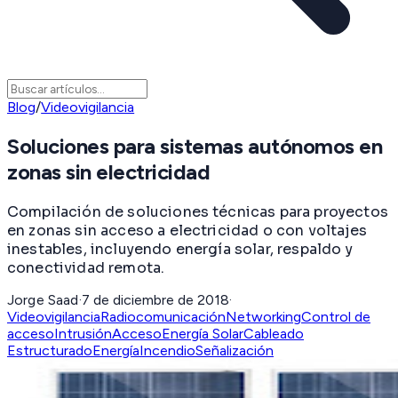
Blog
/
Videovigilancia
Soluciones para sistemas autónomos en
zonas sin electricidad
Compilación de soluciones técnicas para proyectos
en zonas sin acceso a electricidad o con voltajes
inestables, incluyendo energía solar, respaldo y
conectividad remota.
Jorge Saad
·
7 de diciembre de 2018
·
Videovigilancia
Radiocomunicación
Networking
Control de
acceso
Intrusión
Acceso
Energía Solar
Cableado
Estructurado
Energía
Incendio
Señalización