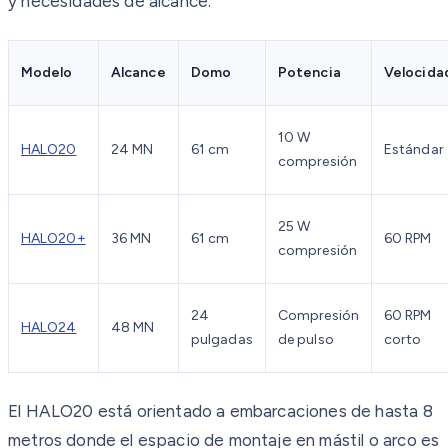
y necesidades de alcance:
Modelo
Alcance
Domo
Potencia
Velocida
10 W
HALO20
24 MN
61 cm
Estándar
compresión
25 W
HALO20+
36 MN
61 cm
60 RPM
compresión
24
Compresión
60 RPM
HALO24
48 MN
pulgadas
de pulso
corto
El HALO20 está orientado a embarcaciones de hasta 8
metros donde el espacio de montaje en mástil o arco es