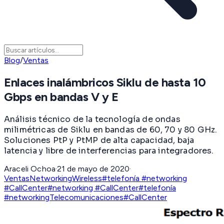
Blog
/
Ventas
Enlaces inalámbricos Siklu de hasta 10
Gbps en bandas V y E
Análisis técnico de la tecnología de ondas
milimétricas de Siklu en bandas de 60, 70 y 80 GHz.
Soluciones PtP y PtMP de alta capacidad, baja
latencia y libre de interferencias para integradores.
Araceli Ochoa
·
21 de mayo de 2020
·
Ventas
Networking
Wireless
#telefonía #networking
#CallCenter
#networking #CallCenter
#telefonía
#networking
Telecomunicaciones
#CallCenter