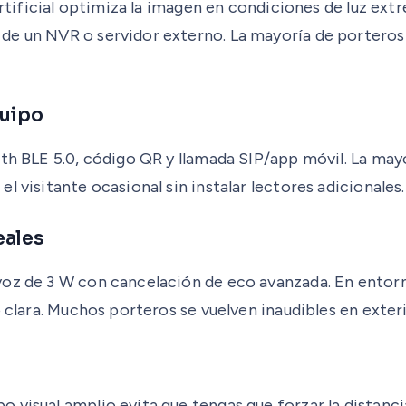
a artificial optimiza la imagen en condiciones de luz 
de un NVR o servidor externo. La mayoría de porteros
quipo
oth BLE 5.0, código QR y llamada SIP/app móvil. La ma
 visitante ocasional sin instalar lectores adicionales.
eales
oz de 3 W con cancelación de eco avanzada. En entorno
o clara. Muchos porteros se vuelven inaudibles en exter
 visual amplio evita que tengas que forzar la distanci