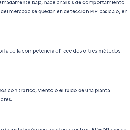
extremadamente baja, hace análisis de comportamiento
 del mercado se quedan en detección PIR básica o, en
yoría de la competencia ofrece dos o tres métodos;
s con tráfico, viento o el ruido de una planta
iores.
a de instalación para capturar rostros. El WDR maneja