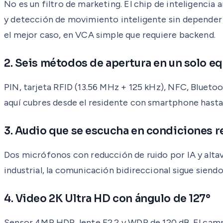
No es un filtro de marketing. El chip de inteligenci
y detección de movimiento inteligente sin depender 
el mejor caso, en VCA simple que requiere backend.
2. Seis métodos de apertura en un solo e
PIN, tarjeta RFID (13.56 MHz + 125 kHz), NFC, Blueto
aquí cubres desde el residente con smartphone hasta el
3. Audio que se escucha en condiciones r
Dos micrófonos con reducción de ruido por IA y altav
industrial, la comunicación bidireccional sigue siend
4. Video 2K Ultra HD con ángulo de 127°
Sensor 4MP HDR, lente F2.2 y WDR de 120 dB. El campo