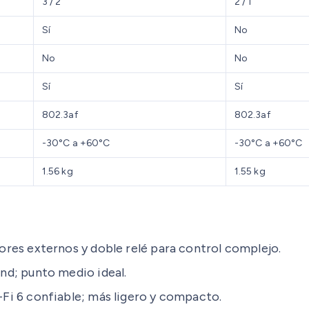
3 / 2
2 / 1
Sí
No
No
No
Sí
Sí
802.3af
802.3af
-30°C a +60°C
-30°C a +60°C
1.56 kg
1.55 kg
ores externos y doble relé para control complejo.
nd; punto medio ideal.
-Fi 6 confiable; más ligero y compacto.