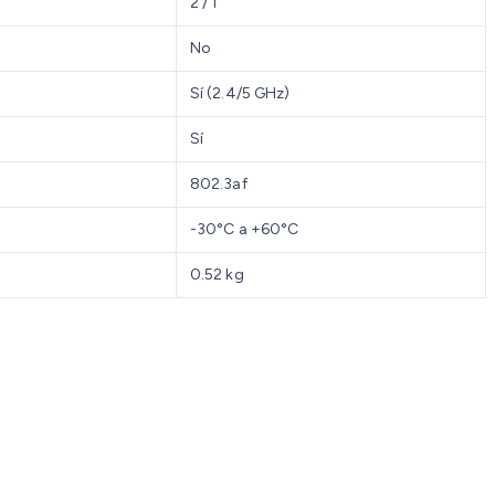
2 / 1
No
Sí (2.4/5 GHz)
Sí
802.3af
-30°C a +60°C
0.52 kg