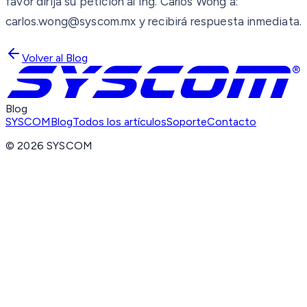
favor dirija su petición al Ing. Carlos Wong a:
carlos.wong@syscom.mx y recibirá respuesta inmediata.
Volver al Blog
Blog
SYSCOM
Blog
Todos los artículos
Soporte
Contacto
©
2026
SYSCOM