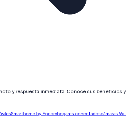
emoto y respuesta inmediata. Conoce sus beneficios y
óviles
Smarthome by Epcom
hogares conectados
cámaras Wi-