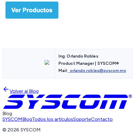
Ing. Orlando Robles
Product Manager | SYSCOM
®
Mail:
orlando.robles@syscom.mx
Volver al Blog
Blog
SYSCOM
Blog
Todos los artículos
Soporte
Contacto
©
2026
SYSCOM