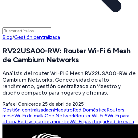
Blog
/
Gestión centralizada
RV22USA00-RW: Router Wi-Fi 6 Mesh
de Cambium Networks
Análisis del router Wi-Fi 6 Mesh RV22USA00-RW de
Cambium Networks. Conectividad de alto
rendimiento, gestión centralizada cnMaestro y
diseño compacto para hogares y oficinas.
Rafael Ceniceros
·
25 de abril de 2025
·
Gestión centralizada
cnMaestro
Red Doméstica
Routers
mesh
Wi-Fi de malla
One Network
Router Wi-Fi 6
Wi-Fi para
oficina
Red sin puntos muertos
Wi-Fi para hogar
Red de malla