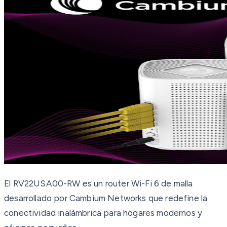
El RV22USA00-RW es un router Wi-Fi 6 de malla
desarrollado por Cambium Networks que redefine la
conectividad inalámbrica para hogares modernos y