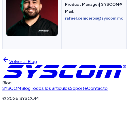
Product Manager| SYSCOM
®
Mail:
rafael.ceniceros@syscom.mx
Volver al Blog
Blog
SYSCOM
Blog
Todos los artículos
Soporte
Contacto
©
2026
SYSCOM