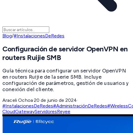
Blog
/
#InstalacionesDeRedes
Configuración de servidor OpenVPN en
routers Ruijie SMB
Guía técnica para configurar un servidor OpenVPN
en routers Ruijie de la serie SMB. Incluye
configuración de parámetros, gestión de usuarios y
conexión del cliente.
Araceli Ochoa
·
20 de junio de 2024
·
#InstalacionesDeRedes
#AdministraciónDeRedes
#WirelessC
Cloud
Gateway
Servidores
Reyee