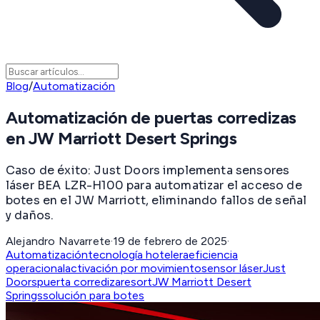
Blog
/
Automatización
Automatización de puertas corredizas
en JW Marriott Desert Springs
Caso de éxito: Just Doors implementa sensores
láser BEA LZR-H100 para automatizar el acceso de
botes en el JW Marriott, eliminando fallos de señal
y daños.
Alejandro Navarrete
·
19 de febrero de 2025
·
Automatización
tecnología hotelera
eficiencia
operacional
activación por movimiento
sensor láser
Just
Doors
puerta corrediza
resort
JW Marriott Desert
Springs
solución para botes