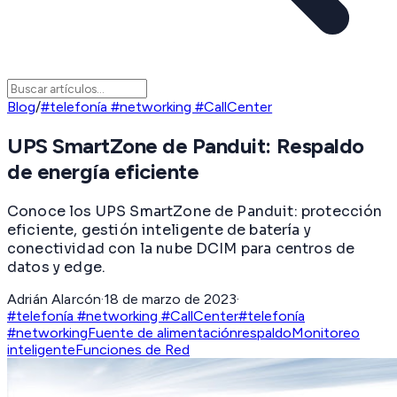
Blog
/
#telefonía #networking #CallCenter
UPS SmartZone de Panduit: Respaldo
de energía eficiente
Conoce los UPS SmartZone de Panduit: protección
eficiente, gestión inteligente de batería y
conectividad con la nube DCIM para centros de
datos y edge.
Adrián Alarcón
·
18 de marzo de 2023
·
#telefonía #networking #CallCenter
#telefonía
#networking
Fuente de alimentación
respaldo
Monitoreo
inteligente
Funciones de Red