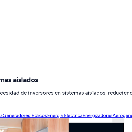
mas aislados
necesidad de inversores en sistemas aislados, reducien
da
Generadores Eólicos
Energía Eléctrica
Energizadores
Aerogen