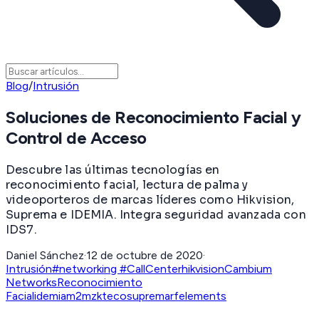
Blog
/
Intrusión
Soluciones de Reconocimiento Facial y
Control de Acceso
Descubre las últimas tecnologías en
reconocimiento facial, lectura de palma y
videoporteros de marcas líderes como Hikvision,
Suprema e IDEMIA. Integra seguridad avanzada con
IDS7.
Daniel Sánchez
·
12 de octubre de 2020
·
Intrusión
#networking #CallCenter
hikvision
Cambium
Networks
Reconocimiento
Facial
idemia
m2m
zkteco
suprema
rfelements