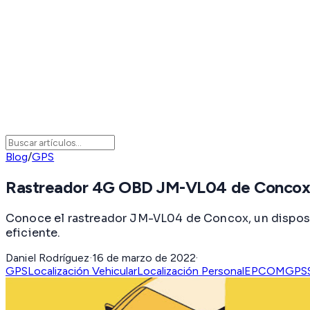
Blog
/
GPS
Rastreador 4G OBD JM-VL04 de Conco
Conoce el rastreador JM-VL04 de Concox, un disposi
eficiente.
Daniel Rodríguez
·
16 de marzo de 2022
·
GPS
Localización Vehicular
Localización Personal
EPCOMGPS