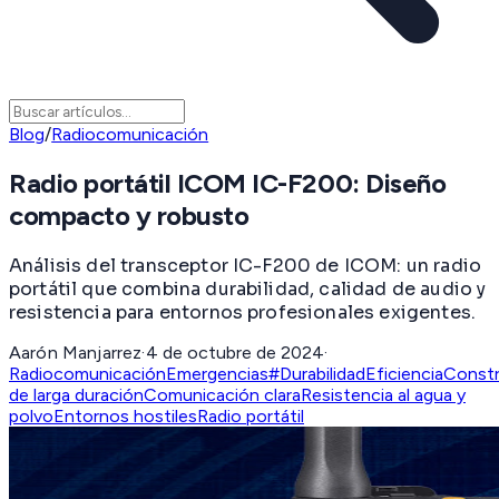
Blog
/
Radiocomunicación
Radio portátil ICOM IC-F200: Diseño
compacto y robusto
Análisis del transceptor IC-F200 de ICOM: un radio
portátil que combina durabilidad, calidad de audio y
resistencia para entornos profesionales exigentes.
Aarón Manjarrez
·
4 de octubre de 2024
·
Radiocomunicación
Emergencias
#Durabilidad
Eficiencia
Constr
de larga duración
Comunicación clara
Resistencia al agua y
polvo
Entornos hostiles
Radio portátil